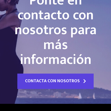
Ponte en
contacto con
nosotros para
más
información
CONTACTA CON NOSOTROS