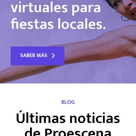
virtuales para
fiestas locales.
SABER MÁS
BLOG
Últimas noticias
de Proescena