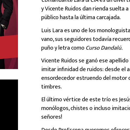
Comandante Lara & CÍA
es un diverti
y Vicente Ruidos dan rienda suelta a 
público hasta la última carcajada.
Luis Lara es uno de los monologuist
vano, sus seguidores todavía recuer
puño y letra como
Curso Dandalú.
Vicente Ruidos se ganó ese apellido 
imitar infinidad de ruidos: desde el 
ensordecedor estruendo del motor de
timbres.
El último vértice de este trío es Jes
monólogos, chistes o incluso imitaci
señores!
Desde ProEscena queremos ofrecer