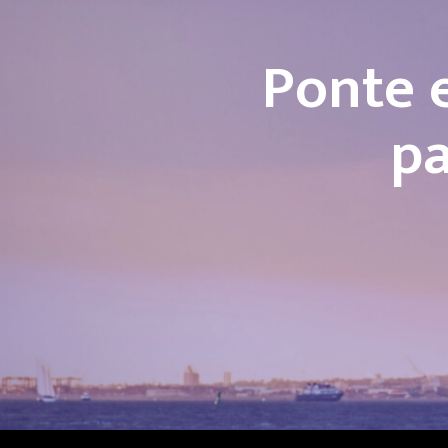
Ponte 
pa