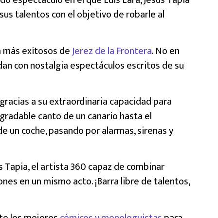
do espectáculo en el que Luis Lara, Jesús Tapia
sus talentos con el objetivo de robarle al
a más exitosos de
Jerez de la Frontera
. No en
dan con nostalgia espectáculos escritos de su
gracias a su extraordinaria capacidad para
agradable canto de un canario hasta el
 un coche, pasando por alarmas, sirenas y
ús Tapia, el artista 360 capaz de combinar
ones en un mismo acto. ¡Barra libre de talentos,
te los mejores
cómicos y monologuistas
para